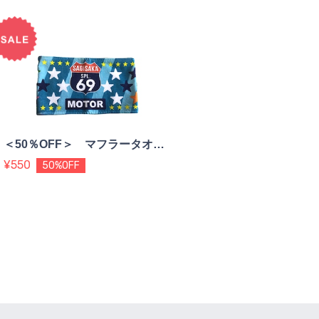
＜50％OFF＞ マフラータオル （blue・black）
¥550
50%OFF